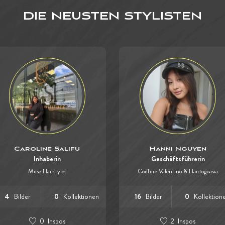
DIE NEUSTEN STYLISTEN
Caroline Salifu
Hanni Nguyen
Inhaberin
Geschäftsführerin
Muse Hairstyles
Coiffure Valentino & Hairtogoasia
4
Bilder
0
Kollektionen
16
Bilder
0
Kollektion
0
Inspos
2
Inspos