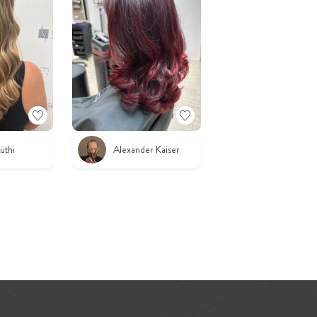
üthi
Alexander Kaiser