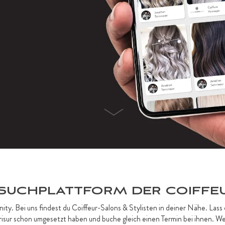
 SUCHPLATTFORM DER COIFFE
. Bei uns findest du Coiffeur-Salons & Stylisten in deiner Nähe. Lass 
Frisur schon umgesetzt haben und buche gleich einen Termin bei ihnen. 