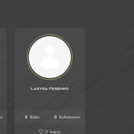
Larysa Fesenko
en
0
Bilder
0
Kollektionen
0
Inspos