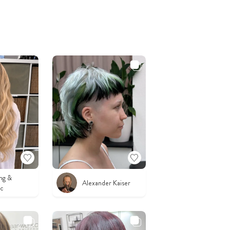
ing &
Alexander Kaiser
c