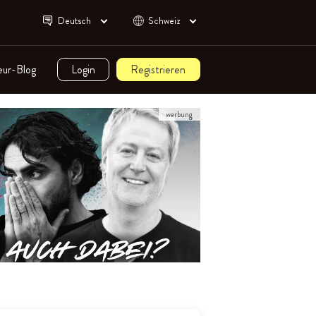
Deutsch
Schweiz
eur-Blog
Login
Registrieren
werbung