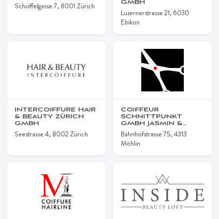
GMBH
Schoffelgasse 7, 8001 Zürich
Luzernerstrasse 21, 6030
Ebikon
INTERCOIFFURE HAIR
COIFFEUR
& BEAUTY ZÜRICH
SCHNITTPUNKT
GMBH
GMBH JASMIN &
SYBILLE
Seestrasse 4, 8002 Zürich
Bahnhofstrasse 75, 4313
Möhlin