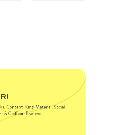
R!
acks, Content-King-Material, Social-
ur- & Coiffeur-Branche.