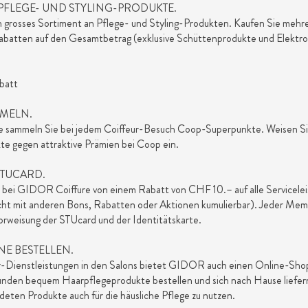
FLEGE- UND STYLING-PRODUKTE.
ein grosses Sortiment an Pflege- und Styling-Produkten. Kaufen Sie mehr
Rabatten auf den Gesamtbetrag (exklusive Schüttenprodukte und Elektro
batt
MELN.
re sammeln Sie bei jedem Coiffeur-Besuch Coop-Superpunkte. Weisen Sie
e gegen attraktive Prämien bei Coop ein.
 STUCARD.
ie bei GIDOR Coiffure von einem Rabatt von CHF 10.– auf alle Servicel
icht mit anderen Bons, Rabatten oder Aktionen kumulierbar). Jeder Membe
orweisung der STUcard und der Identitätskarte.
E BESTELLEN.
r-Dienstleistungen in den Salons bietet GIDOR auch einen Online-Shop
nden bequem Haarpflegeprodukte bestellen und sich nach Hause liefern 
deten Produkte auch für die häusliche Pflege zu nutzen.