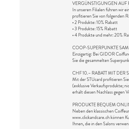
VERGÜNSTIGUNGEN AUF P
In unseren Filialen führen wir 
profitieren Sie von folgenden 
• 2 Produkte: 10% Rabatt
• 3 Produkte: 15% Rabatt
• 4 Produkte und mehr: 20% Ra
COOP-SUPERPUNKTE SAM
Einzigartig: Bei GIDOR Coiffu
Sie die gesammelten Superpunkt
CHF 10.– RABATT MIT DER
Mit der STUcard profitieren S
(exklusive Verkaufsprodukte; n
erhält diesen Nachlass gegen V
PRODUKTE BEQUEM ONLIN
Neben den klassischen Coiffeu
www.clickandcare.ch können Ku
Ihnen, die in den Salons verwen